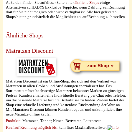
Außerdem finden Sie auf dieser Seite unter
ähnliche Shops
einige
Alternativen zu HADYS Exklusive Teppiche, wenn Zahlung auf Rechnung
dort für Sie nicht möglich oder nicht verfügbar ist. Alle hier gelisteten
Shops bieten grundsätzlich die Möglichkeit an, auf Rechnung zu bestellen.
Ähnliche Shops
Matratzen Discount
Matratzen Discount ist ein Online-Shop, der sich auf den Verkauf von
Matratzen in allen Größen und Ausführungen spezialisiert hat. Das
Sortiment umfasst hochwertige Matratzen bekannter Marken zu günstigen
Preisen. Kunden erhalten eine individuelle Beratung per Chat oder Telefon,
um die passende Matratze für ihre Bedürfnisse zu finden. Zudem bietet der
Shop eine schnelle Lieferung und kostenlose Rücksendung der Ware an.
Mit Matratzen Discount können Kunden bequem und unkompliziert ihre
neue Matratze online kaufen.
Produkte:
Matratzen, Topper, Kissen, Bettwaren, Lattenroste
Kauf auf Rechnung möglich
bis:
kein fixer Maximalbestellwert