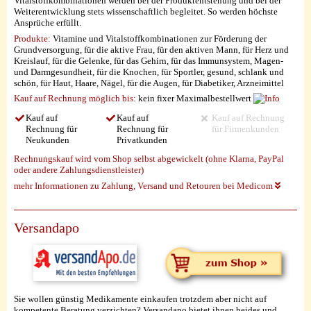
Vitalstoffkombinationen werden bei der Produktentstehung und bei der
Weiterentwicklung stets wissenschaftlich begleitet. So werden höchste
Ansprüche erfüllt.
Produkte:
Vitamine und Vitalstoffkombinationen zur Förderung der
Grundversorgung, für die aktive Frau, für den aktiven Mann, für Herz und
Kreislauf, für die Gelenke, für das Gehirn, für das Immunsystem, Magen-
und Darmgesundheit, für die Knochen, für Sportler, gesund, schlank und
schön, für Haut, Haare, Nägel, für die Augen, für Diabetiker, Arzneimittel
Kauf auf Rechnung möglich
bis:
kein fixer Maximalbestellwert
Kauf auf
Kauf auf
Kauf auf Rechnung
Rechnung für
Rechnung für
für Firmenkunden
Neukunden
Privatkunden
Rechnungskauf wird vom Shop selbst abgewickelt (ohne Klarna, PayPal
oder andere Zahlungsdienstleister)
mehr Informationen zu Zahlung, Versand und Retouren bei Medicom
Versandapo
Sie wollen günstig Medikamente einkaufen trotzdem aber nicht auf
kompetente Beratung verzichten? Versandapo bietet ihnen beides und