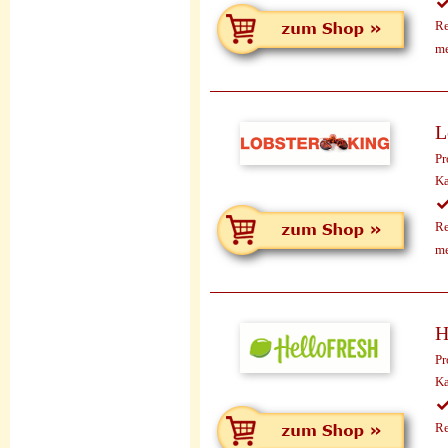
Re
me
L
Pr
Ka
Re
me
H
Pr
Ka
Re