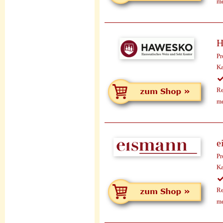
me
H
Pr
Ka
Re
me
e
Pr
Ka
Re
me