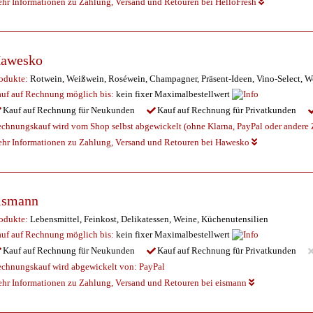
hr Informationen zu Zahlung, Versand und Retouren bei HelloFresh
awesko
odukte:
Rotwein, Weißwein, Roséwein, Champagner, Präsent-Ideen, Vino-Select, W
uf auf Rechnung möglich
bis:
kein fixer Maximalbestellwert
Kauf auf Rechnung für Neukunden
Kauf auf Rechnung für Privatkunden
chnungskauf wird vom Shop selbst abgewickelt (ohne Klarna, PayPal oder andere Z
hr Informationen zu Zahlung, Versand und Retouren bei Hawesko
ismann
odukte:
Lebensmittel, Feinkost, Delikatessen, Weine, Küchenutensilien
uf auf Rechnung möglich
bis:
kein fixer Maximalbestellwert
Kauf auf Rechnung für Neukunden
Kauf auf Rechnung für Privatkunden
chnungskauf wird abgewickelt von:
PayPal
hr Informationen zu Zahlung, Versand und Retouren bei eismann