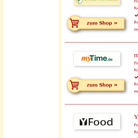
Pr
Ka
Re
me
m
Pr
Ka
Re
me
Y
Pr
Ka