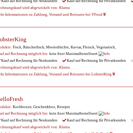
Kauf auf Rechnung für Neukunden
Kauf auf Rechnung für Privatkunden
chnungskauf wird abgewickelt von:
Klarna
hr Informationen zu Zahlung, Versand und Retouren bei YFood
obsterKing
odukte:
Fisch, Räucherfisch, Meeresfrüchte, Kaviar, Fleisch, Vegetarisch,
uf auf Rechnung möglich
bis:
kein fixer Maximalbestellwert
Kauf auf Rechnung für Neukunden
Kauf auf Rechnung für Privatkunden
chnungskauf wird abgewickelt von:
Klarna
hr Informationen zu Zahlung, Versand und Retouren bei LobsterKing
elloFresh
odukte:
Kochboxen, Geschenkbox, Rezepte
uf auf Rechnung möglich
bis:
kein fixer Maximalbestellwert
Kauf auf Rechnung für Neukunden
Kauf auf Rechnung für Privatkunden
chnungskauf wird abgewickelt von:
Klarna