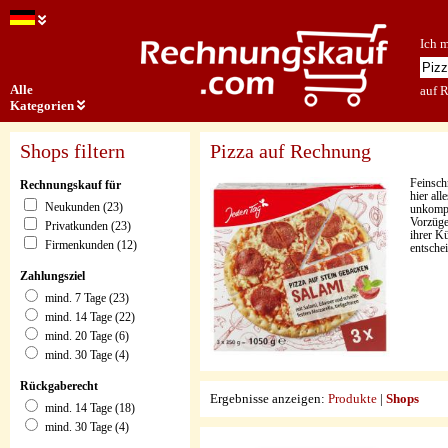
Ich 
Alle
auf 
Kategorien
Shops filtern
Pizza auf Rechnung
Feinsch
Rechnungskauf für
hier al
Neukunden (23)
unkompl
Vorzüge
Privatkunden (23)
ihrer Kü
Firmenkunden (12)
entsche
Zahlungsziel
mind. 7 Tage (23)
mind. 14 Tage (22)
mind. 20 Tage (6)
mind. 30 Tage (4)
Rückgaberecht
Ergebnisse anzeigen:
Produkte
|
Shops
mind. 14 Tage (18)
mind. 30 Tage (4)