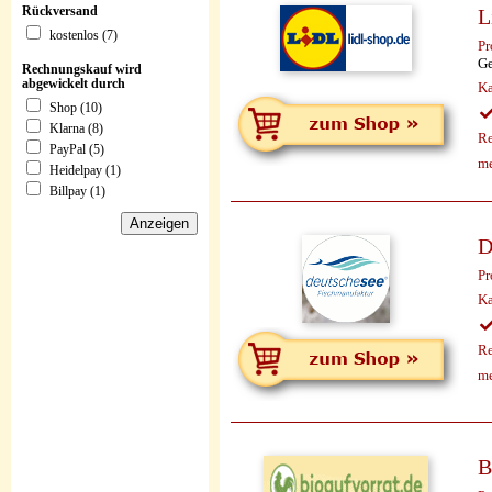
Rückversand
L
kostenlos (7)
Pr
Ge
Rechnungskauf wird
abgewickelt durch
Ka
Shop (10)
Klarna (8)
Re
PayPal (5)
me
Heidelpay (1)
Billpay (1)
D
Pr
Ka
Re
me
B