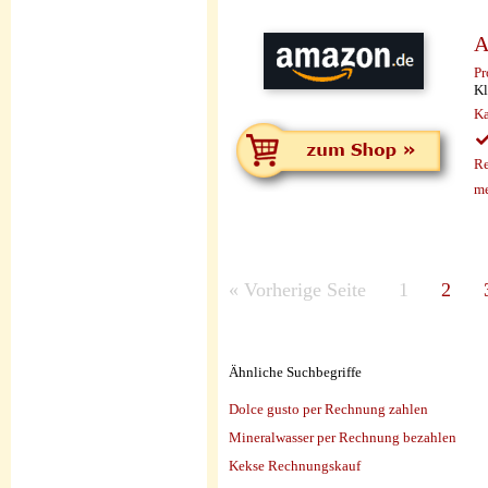
A
Pr
Kl
Ka
Re
me
«
Vorherige Seite
1
2
Ähnliche Suchbegriffe
Dolce gusto per Rechnung zahlen
Mineralwasser per Rechnung bezahlen
Kekse Rechnungskauf