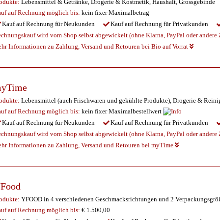
odukte:
Lebensmittel & Getränke, Drogerie & Kostmetik, Haushalt, Grossgebinde
uf auf Rechnung möglich
bis:
kein fixer Maximalbetrag
Kauf auf Rechnung für Neukunden
Kauf auf Rechnung für Privatkunden
chnungskauf wird vom Shop selbst abgewickelt (ohne Klarna, PayPal oder andere Z
hr Informationen zu Zahlung, Versand und Retouren bei Bio auf Vorrat
yTime
odukte:
Lebensmittel (auch Frischwaren und gekühlte Produkte), Drogerie & Reini
uf auf Rechnung möglich
bis:
kein fixer Maximalbestellwert
Kauf auf Rechnung für Neukunden
Kauf auf Rechnung für Privatkunden
chnungskauf wird vom Shop selbst abgewickelt (ohne Klarna, PayPal oder andere Z
hr Informationen zu Zahlung, Versand und Retouren bei myTime
Food
odukte:
YFOOD in 4 verschiedenen Geschmacksrichtungen und 2 Verpackungsgrö
uf auf Rechnung möglich
bis:
€ 1.500,00