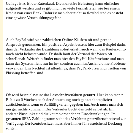
Gefragt ist z. B. der Ratenkauf. Die monetäre Belastung kann einfacher
aufgeteilt werden und es gibt nicht so viele Formalitäten wie bei einem
Kredit von einer Bank. Dafür ist man aber nicht so flexibel und es besteht
eine gewisse Verschuldungsgefahr.
Auch PayPal wird von zahlreichen Online-Käufern oft und gern in
Anspruch genommen. Ein positiver Aspekt besteht hier zum Beispiel darin,
dass der Verkäufer die Bezahlung sofort erhält, auch wenn das Käuferkonto
noch nicht belastet wurde. Deshalb läuft der Versand der Waren oft
schneller ab. Weiterhin findet man hier den PayPal-Käuferschutz und man
kann das System nicht nur im In-, sondern auch im Ausland ohne Probleme
verwenden. Ein Nachteil ist allerdings, dass PayPal-Nutzer nicht selten von
Phishing betroffen sind.
Oft wird beispielsweise das Lastschriftverfahren genutzt. Hier kann man z.
B. bis zu 6 Wochen nach der Abbuchung noch ganz unkompliziert
zurückbuchen, wenn es Auffälligkeiten gegeben hat. Auch muss man sich
um gar nichts kümmern. Der Verkäufer bucht das Geld selbst ab. Ein
anderer Pluspunkt sind die kaum vorhandenen Einschränkungen. Im
gesamten SEPA-Zahlungsraum steht das Verfahren grenzüberschreitend zur
Verfügung. Der Kontobesitzer muss aber immer für ausreichend Deckung
sorgen.