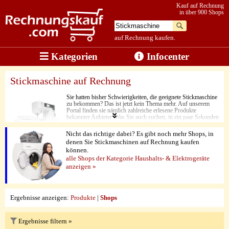
Kauf auf Rechnung
in über 900 Shops
auf Rechnung kaufen.
Kategorien
Infocenter
Stickmaschine auf Rechnung
Sie hatten bisher Schwierigkeiten, die geeignete Stickmaschine
zu bekommen? Das ist jetzt kein Thema mehr. Auf unserem
Portal finden sie nämlich zahlreiche erlesene Produkte
bekannter Anbieter. Was Sie auch suchen, in ein paar Sekunden
st das passende Stcikmaschinen-Modell unterwegs zu Ihnen
nach Hause. Dabei stimmen nicht nur die Preise, sondern auch
Nicht das richtige dabei? Es gibt noch mehr Shops, in
die zahlreichen vielseitig einsetzbaren Extras und die Leistung.
denen Sie Stickmaschinen auf Rechnung kaufen
Damit bekommen Ihre Stickereien eine ganz neue Qualität. Zu
können.
guter Letzt besticht hier aber in erster Linie eine Sache. Jedes
Produkthighlight kann ganz leicht auf Rechnung gekauft
alle Shops der Kategorie Haushalts- & Elektrogeräte
werden.
anzeigen »
Ergebnisse anzeigen:
Produkte
|
Shops
Ergebnisse filtern »