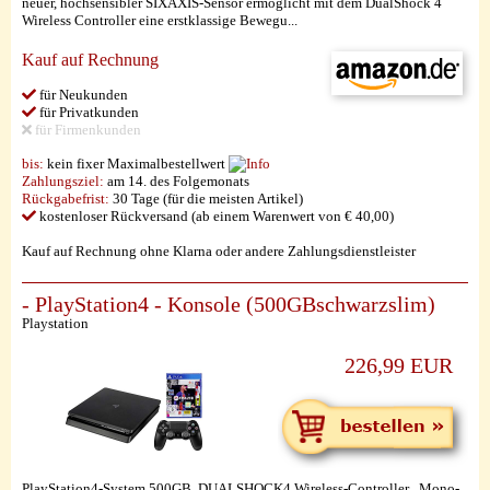
neuer, hochsensibler SIXAXIS-Sensor ermöglicht mit dem DualShock 4
Wireless Controller eine erstklassige Bewegu...
Kauf auf Rechnung
für Neukunden
für Privatkunden
für Firmenkunden
bis:
kein fixer Maximalbestellwert
Zahlungsziel:
am 14. des Folgemonats
Rückgabefrist:
30 Tage (für die meisten Artikel)
kostenloser Rückversand (ab einem Warenwert von € 40,00)
Kauf auf Rechnung ohne Klarna oder andere Zahlungsdienstleister
- PlayStation4 - Konsole (500GBschwarzslim)
Playstation
226,99 EUR
PlayStation4-System 500GB, DUALSHOCK4 Wireless-Controller , Mono-