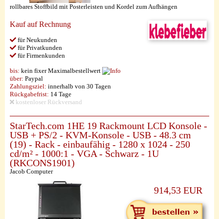
rollbares Stoffbild mit Posterleisten und Kordel zum Aufhängen
Kauf auf Rechnung
für Neukunden
für Privatkunden
für Firmenkunden
bis:
kein fixer Maximalbestellwert
über:
Paypal
Zahlungsziel:
innerhalb von 30 Tagen
Rückgabefrist:
14 Tage
kostenloser Rückversand
StarTech.com 1HE 19 Rackmount LCD Konsole -
USB + PS/2 - KVM-Konsole - USB - 48.3 cm
(19) - Rack - einbaufähig - 1280 x 1024 - 250
cd/m² - 1000:1 - VGA - Schwarz - 1U
(RKCONS1901)
Jacob Computer
914,53 EUR