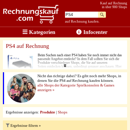
Kauf auf Rechnung
in über 900 Shops
auf Rechnung kaufen.
Kategorien
Infocenter
PS4 auf Rechnung
Beim Suchen nach einer PS4 haben Sie noch immer nicht das
passende Angebot entdeckt? In dem Fall sollten Sie sich die
Produkte verschiedener Shops, die Sie auf unseren
Seiten entdecken können, unbedingt genauer anschauen. Hier
finden nämlich günstige Angebote aus zahlreichen
unterschiedlichen Onlineshops aufgelistet. So können Sie sich
Nicht das richtige dabei? Es gibt noch mehr Shops, in
stets von fairen Zahlungsbedingungen und niedrigen Preisen
denen Sie die PS4 auf Rechnung kaufen können.
überzeugen. Die PS4 setzt dabei auch Akzente in Sachen
alle Shops der Kategorie Spielkonsolen & Games
Spielerlebnis. Mit ihrer hohen Leistung überzeugt sie in jeder
Gaming-Session. Bei der Bezahlung haben Sie je nach Shop
anzeigen »
die Wahl aus verschiedenen Zahlungsmöglichkeiten. Der Kauf
auf Rechnung steht dabei selbstverständlich bei den hier
gelisteten Angeboten immer zur Verfügung.
Ergebnisse anzeigen:
Produkte
|
Shops
Ergebnisse filtern »