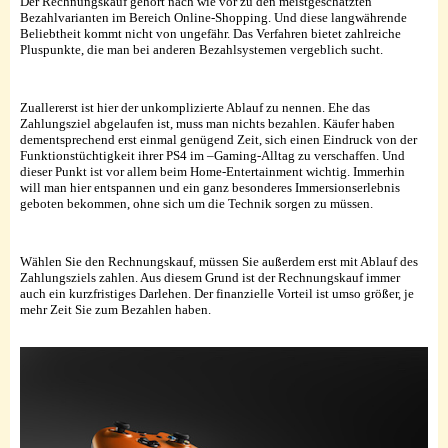
Der Rechnungskauf gehört nach wie vor zu den meistgeschätzten
Bezahlvarianten im Bereich Online-Shopping. Und diese langwährende
Beliebtheit kommt nicht von ungefähr. Das Verfahren bietet zahlreiche
Pluspunkte, die man bei anderen Bezahlsystemen vergeblich sucht.
Zuallererst ist hier der unkomplizierte Ablauf zu nennen. Ehe das
Zahlungsziel abgelaufen ist, muss man nichts bezahlen. Käufer haben
dementsprechend erst einmal genügend Zeit, sich einen Eindruck von der
Funktionstüchtigkeit ihrer PS4 im –Gaming-Alltag zu verschaffen. Und
dieser Punkt ist vor allem beim Home-Entertainment wichtig. Immerhin
will man hier entspannen und ein ganz besonderes Immersionserlebnis
geboten bekommen, ohne sich um die Technik sorgen zu müssen.
Wählen Sie den Rechnungskauf, müssen Sie außerdem erst mit Ablauf des
Zahlungsziels zahlen. Aus diesem Grund ist der Rechnungskauf immer
auch ein kurzfristiges Darlehen. Der finanzielle Vorteil ist umso größer, je
mehr Zeit Sie zum Bezahlen haben.