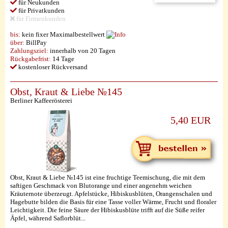
für Neukunden
für Privatkunden
für Firmenkunden
bis:
kein fixer Maximalbestellwert
über:
BillPay
Zahlungsziel:
innerhalb von 20 Tagen
Rückgabefrist:
14 Tage
kostenloser Rückversand
Obst, Kraut & Liebe №145
Berliner Kaffeerösterei
5,40 EUR
Obst, Kraut & Liebe №145 ist eine fruchtige Teemischung, die mit dem
saftigen Geschmack von Blutorange und einer angenehm weichen
Kräuternote überzeugt. Apfelstücke, Hibiskusblüten, Orangenschalen und
Hagebutte bilden die Basis für eine Tasse voller Wärme, Frucht und floraler
Leichtigkeit. Die feine Säure der Hibiskusblüte trifft auf die Süße reifer
Äpfel, während Saflorblüt...