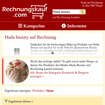
Kauf auf Rechnung
in über 900 Shops
auf Rechnung kaufen.
Kategorien
Infocenter
Huda beauty auf Rechnung
Entdecken Sie die hochwertigen Make-up Produkte von Huda
Beauty und tauchen Sie in die Welt des glamourösen Beauty-
Trends ein. Bestellen Sie Ihre Lieblingsprodukte bequem auf
Rechnung und genießen Sie den Vorteil, erst nach Erhalt der
Ware zahlen zu müssen. Finden Sie auf unserer Seite eine
Auswahl an Shops, die Huda Beauty Produkte auf Rechnung
Nicht das richtige dabei? Es gibt noch mehr Shops, in
anbieten.
denen Sie Produkte der Marke Huda Beauty auf
Rechnung kaufen können.
alle Shops der Kategorie Kosmetik & Drogerie
anzeigen »
Ergebnisse anzeigen:
Produkte
|
Shops
Ergebnisse filtern »