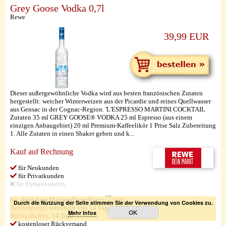
Grey Goose Vodka 0,7l
Rewe
39,99 EUR
Dieser außergewöhnliche Vodka wird aus besten französischen Zutaten
hergestellt: weicher Winterweizen aus der Picardie und reines Quellwasser
aus Gensac in der Cognac-Region. 'L'ESPRESSO MARTINI COCKTAIL
Zutaten 35 ml GREY GOOSE® VODKA 25 ml Espresso (aus einem
einzigen Anbaugebiet) 20 ml Premium-Kaffeelikör 1 Prise Salz Zubereitung
1. Alle Zutaten in einen Shaker geben und k...
Kauf auf Rechnung
für Neukunden
für Privatkunden
für Firmenkunden
bis:
kein fixer Maximalbestellwert
Durch die Nutzung der Seite stimmen Sie der Verwendung von Cookies zu.
Zahlungsziel:
innerhalb von 14 Tagen
OK
Mehr Infos
Rückgabefrist:
14 Tage
kostenloser Rückversand