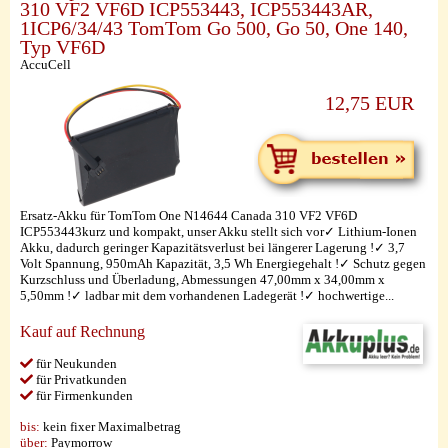
310 VF2 VF6D ICP553443, ICP553443AR,
1ICP6/34/43 TomTom Go 500, Go 50, One 140,
Typ VF6D
AccuCell
12,75 EUR
Ersatz-Akku für TomTom One N14644 Canada 310 VF2 VF6D
ICP553443kurz und kompakt, unser Akku stellt sich vor✓ Lithium-Ionen
Akku, dadurch geringer Kapazitätsverlust bei längerer Lagerung !✓ 3,7
Volt Spannung, 950mAh Kapazität, 3,5 Wh Energiegehalt !✓ Schutz gegen
Kurzschluss und Überladung, Abmessungen 47,00mm x 34,00mm x
5,50mm !✓ ladbar mit dem vorhandenen Ladegerät !✓ hochwertige...
Kauf auf Rechnung
für Neukunden
für Privatkunden
für Firmenkunden
bis:
kein fixer Maximalbetrag
über:
Paymorrow