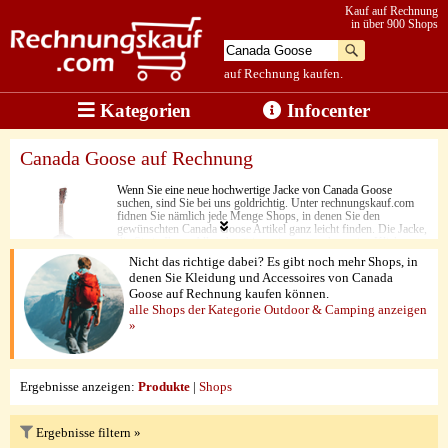
Kauf auf Rechnung
in über 900 Shops
auf Rechnung kaufen.
Kategorien
Infocenter
Canada Goose auf Rechnung
Wenn Sie eine neue hochwertige Jacke von Canada Goose
suchen, sind Sie bei uns goldrichtig. Unter rechnungskauf.com
fidnen Sie nämlich jede Menge Shops, in denen Sie den
gewünschten Canada Goose Artikel ganz leicht finden. Die Jacke,
die Sie in Ihrem Alltag benötigen, ist nur noch wenige Klicks
entfernt. Neben den niedrigen Preisen überzeugen die hohe
Nicht das richtige dabei? Es gibt noch mehr Shops, in
Stoffqualität und die wärmenden Daunen. Zu guter Letzt stimmt
denen Sie Kleidung und Accessoires von Canada
hier jedoch vor allem eins. Jedes Canada Goose Produkt kann
Goose auf Rechnung kaufen können.
ganz einfach per Rechnungskauf bestellt werden.
alle Shops der Kategorie Outdoor & Camping anzeigen
»
Ergebnisse anzeigen:
Produkte
|
Shops
Ergebnisse filtern »