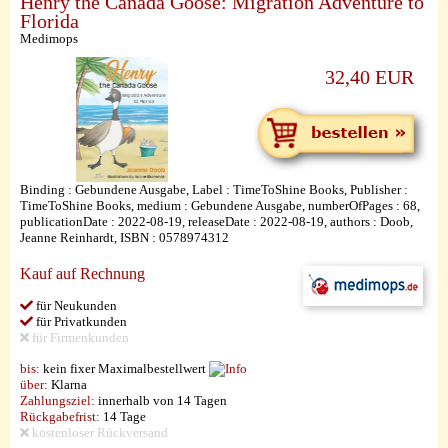
Henry the Canada Goose: Migration Adventure to
Florida
Medimops
32,40 EUR
Binding : Gebundene Ausgabe, Label : TimeToShine Books, Publisher :
TimeToShine Books, medium : Gebundene Ausgabe, numberOfPages : 68,
publicationDate : 2022-08-19, releaseDate : 2022-08-19, authors : Doob,
Jeanne Reinhardt, ISBN : 0578974312
Kauf auf Rechnung
für Neukunden
für Privatkunden
für Firmenkunden
bis:
kein fixer Maximalbestellwert
über:
Klarna
Zahlungsziel:
innerhalb von 14 Tagen
Rückgabefrist:
14 Tage
kostenloser Rückversand