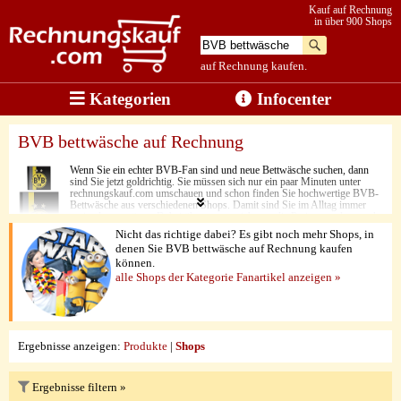
Kauf auf Rechnung
in über 900 Shops
auf Rechnung kaufen.
Kategorien
Infocenter
BVB bettwäsche auf Rechnung
Wenn Sie ein echter BVB-Fan sind und neue Bettwäsche suchen, dann
sind Sie jetzt goldrichtig. Sie müssen sich nur ein paar Minuten unter
rechnungskauf.com umschauen und schon finden Sie hochwertige BVB-
Bettwäsche aus verschiedenen Shops. Damit sind Sie im Alltag immer
optimal ausgerüstet. Dabei überzeugen nicht nur die Preise, sondern auch
die hohe Stoffqualität und die liebevolle Verarbeitung. Zu guter Letzt
Nicht das richtige dabei? Es gibt noch mehr Shops, in
besticht hier aber vor allem eine Sache. Jedes Produkt kann ganz einfach
denen Sie BVB bettwäsche auf Rechnung kaufen
per Rechnungskauf bestellt werden.
können.
alle Shops der Kategorie Fanartikel anzeigen »
Ergebnisse anzeigen:
Produkte
|
Shops
Ergebnisse filtern »