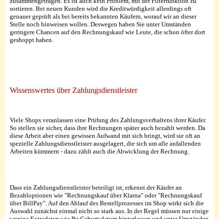
zusammengetragen. Es ist auch kein Problem, mit der Filterfunktion zu
sortieren. Bei neuen Kunden wird die Kreditwürdigkeit allerdings oft
genauer geprüft als bei bereits bekannten Käufern, worauf wir an dieser
Stelle noch hinweisen wollen. Deswegen haben Sie unter Umständen
geringere Chancen auf den Rechnungskauf wie Leute, die schon öfter dort
geshoppt haben.
Wissenswertes über Zahlungsdienstleister
Viele Shops veranlassen eine Prüfung des Zahlungsverhaltens ihrer Käufer.
So stellen sie sicher, dass ihre Rechnungen später auch bezahlt werden. Da
diese Arbeit aber einen gewissen Aufwand mit sich bringt, wird sie oft an
spezielle Zahlungsdienstleister ausgelagert, die sich um alle anfallenden
Arbeiten kümmern - dazu zählt auch die Abwicklung der Rechnung.
Dass ein Zahlungsdienstleister beteiligt ist, erkennt der Käufer an
Bezahloptionen wie "Rechnungskauf über Klarna" oder "Rechnungskauf
über BillPay". Auf den Ablauf des Bestellprozesses im Shop wirkt sich die
Auswahl zunächst einmal nicht so stark aus. In der Regel müssen nur einige
wenige Extradaten wie Ihr Geburtsdatum hinterlassen und unter Umständen