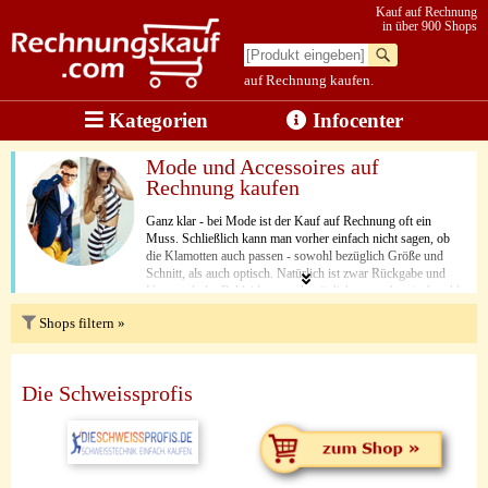
Kauf auf Rechnung
in über 900 Shops
auf Rechnung kaufen.
Kategorien
Infocenter
Mode und Accessoires auf
Rechnung kaufen
Ganz klar - bei Mode ist der Kauf auf Rechnung oft ein
Muss. Schließlich kann man vorher einfach nicht sagen, ob
die Klamotten auch passen - sowohl bezüglich Größe und
Schnitt, als auch optisch. Natürlich ist zwar Rückgabe und
Umtausch der Bekleidung auch möglich, wenn bereits bezahlt
wurde. Aber bei Rechnungskauf ist die Abwicklung doch
Shops filtern »
ungleich unkomplizierter. Was passt, wird bezahlt - fertig.
Die Schweissprofis