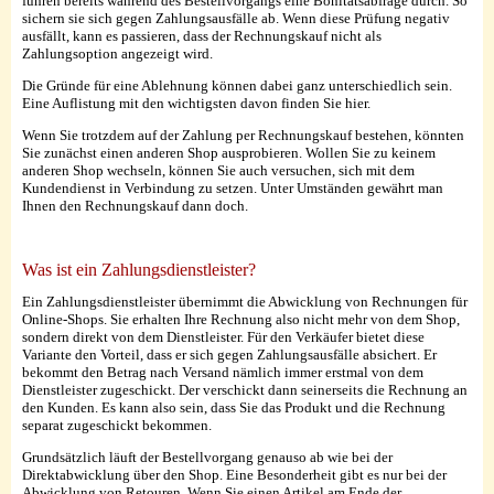
führen bereits während des Bestellvorgangs eine Bonitätsabfrage durch. So
sichern sie sich gegen Zahlungsausfälle ab. Wenn diese Prüfung negativ
ausfällt, kann es passieren, dass der Rechnungskauf nicht als
Zahlungsoption angezeigt wird.
Die Gründe für eine Ablehnung können dabei ganz unterschiedlich sein.
Eine Auflistung mit den wichtigsten davon finden Sie hier.
Wenn Sie trotzdem auf der Zahlung per Rechnungskauf bestehen, könnten
Sie zunächst einen anderen Shop ausprobieren. Wollen Sie zu keinem
anderen Shop wechseln, können Sie auch versuchen, sich mit dem
Kundendienst in Verbindung zu setzen. Unter Umständen gewährt man
Ihnen den Rechnungskauf dann doch.
Was ist ein Zahlungsdienstleister?
Ein Zahlungsdienstleister übernimmt die Abwicklung von Rechnungen für
Online-Shops. Sie erhalten Ihre Rechnung also nicht mehr von dem Shop,
sondern direkt von dem Dienstleister. Für den Verkäufer bietet diese
Variante den Vorteil, dass er sich gegen Zahlungsausfälle absichert. Er
bekommt den Betrag nach Versand nämlich immer erstmal von dem
Dienstleister zugeschickt. Der verschickt dann seinerseits die Rechnung an
den Kunden. Es kann also sein, dass Sie das Produkt und die Rechnung
separat zugeschickt bekommen.
Grundsätzlich läuft der Bestellvorgang genauso ab wie bei der
Direktabwicklung über den Shop. Eine Besonderheit gibt es nur bei der
Abwicklung von Retouren. Wenn Sie einen Artikel am Ende der