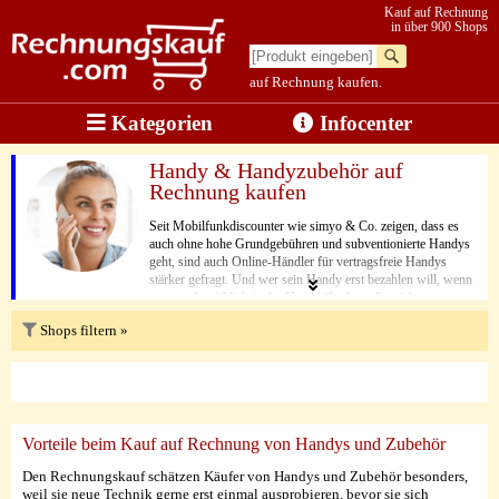
Kauf auf Rechnung
in über 900 Shops
auf Rechnung kaufen.
Kategorien
Infocenter
Handy & Handyzubehör auf
Rechnung kaufen
Seit Mobilfunkdiscounter wie simyo & Co. zeigen, dass es
auch ohne hohe Grundgebühren und subventionierte Handys
geht, sind auch Online-Händler für vertragsfreie Handys
stärker gefragt. Und wer sein Handy erst bezahlen will, wenn
er es auch wirklich in der Hand hält, der sollte sich zum
Handykauf per Rechnung am besten bei den Online Shops
Shops filtern »
auf dieser Seite nach dem richtigen Handy umsehen.
Vorteile beim Kauf auf Rechnung von Handys und Zubehör
Den Rechnungskauf schätzen Käufer von Handys und Zubehör besonders,
weil sie neue Technik gerne erst einmal ausprobieren, bevor sie sich